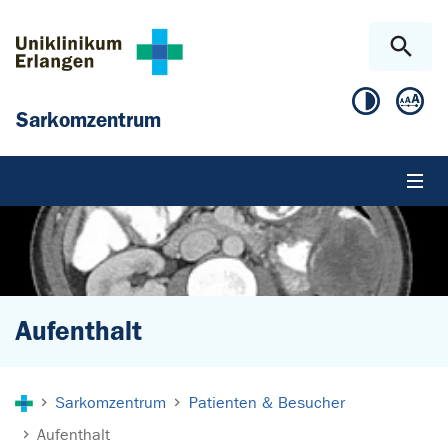
Zum Hauptinhalt springen
Skip to page footer
Sarkomzentrum
Aufenthalt
Sie sind hier:
Sarkomzentrum
Patienten & Besucher
Aufenthalt